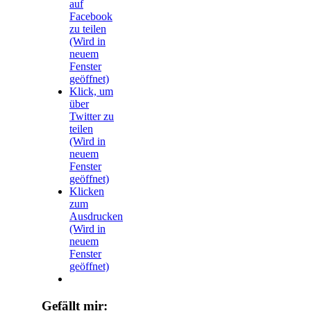
auf
Facebook
zu teilen
(Wird in
neuem
Fenster
geöffnet)
Klick, um
über
Twitter zu
teilen
(Wird in
neuem
Fenster
geöffnet)
Klicken
zum
Ausdrucken
(Wird in
neuem
Fenster
geöffnet)
Gefällt mir: