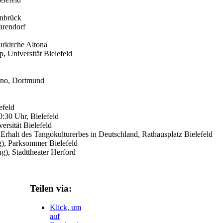
nbrück
arendorf
rkirche Altona
, Universität Bielefeld
d
ano, Dortmund
efeld
:30 Uhr, Bielefeld
ersität Bielefeld
rhalt des Tangokulturerbes in Deutschland, Rathausplatz Bielefeld
), Parksommer Bielefeld
g), Stadttheater Herford
Teilen via:
Klick, um
auf