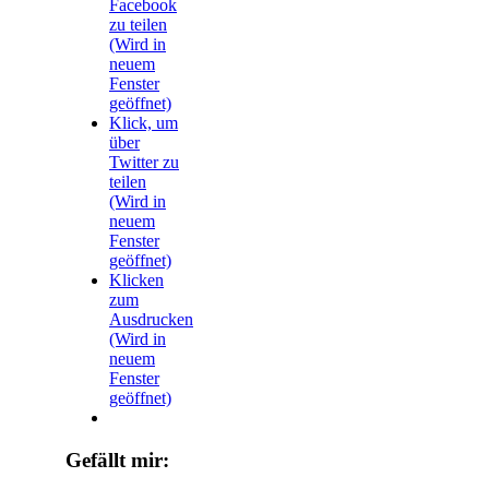
Facebook
zu teilen
(Wird in
neuem
Fenster
geöffnet)
Klick, um
über
Twitter zu
teilen
(Wird in
neuem
Fenster
geöffnet)
Klicken
zum
Ausdrucken
(Wird in
neuem
Fenster
geöffnet)
Gefällt mir: