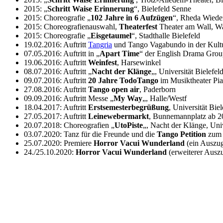
2015: „
Schritt Waise Erinnerung
“, Bielefeld Senne
2015: Choreografie „
102 Jahre in 6 Aufzügen
“, Rheda Wiede
2015: Choreografienauswahl,
Theaterfest
Theater am Wall, W
2015: Choreografie „
Eisgetaumel
“, Stadthalle Bielefeld
19.02.2016: Auftritt
Tangria
und Tango Vagabundo in der Kultu
07.05.2016: Auftritt in „
Apart Time
“ der English Drama Group
19.06.2016: Auftritt
Weinfest
, Harsewinkel
08.07.2016: Auftritt „
Nacht der Klänge
„, Universität Bielefel
09.07.2016: Auftritt
20 Jahre TodoTango
im Musiktheater Pi
27.08.2016: Auftritt
Tango open air
, Paderborn
09.09.2016: Auftritt Messe „
My Way
„, Halle/Westf
18.04.2017: Auftritt
Erstsemesterbegrüßung
, Universität Biel
27.05.2017: Auftritt
Leinewebermarkt
, Bunnemannplatz ab 20
20.07.2018: Choreografien „
UtoPiste
„, Nacht der Klänge, Univ
03.07.2020: Tanz für die Freunde und die
Tango Petition
zum E
25.07.2020: Premiere
Horror Vacui Wunderland
(ein Auszug
24./25.10.2020:
Horror Vacui Wunderland
(erweiterer Auszu