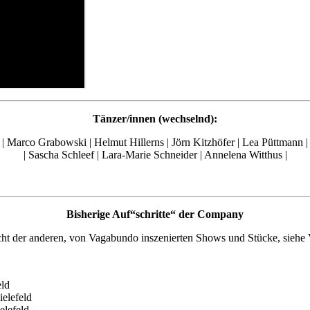
Tänzer/innen (wechselnd):
| Marco Grabowski | Helmut Hillerns | Jörn Kitzhöfer | Lea Püttmann |
| Sascha Schleef | Lara-Marie Schneider | Annelena Witthus |
Bisherige Auf“schritte“ der Company
icht der anderen, von Vagabundo inszenierten Shows und Stücke, siehe
eld
ielefeld
elefeld