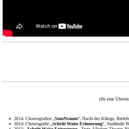
(für eine Übers
2014: Choreografien „
StauNraum
“, Nacht der Klänge, Bielef
2014: Choreografie „
Schritt Waise Erinnerung
“, Stadthalle B
2015: „
Schritt Waise Erinnerung
, Trotz-Alledem-Theater, Bi