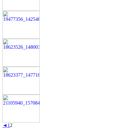
◄
1
2